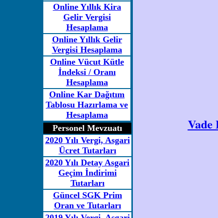
Online Yıllık Kira
Gelir Vergisi
Hesaplama
Online Yıllık Gelir
Vergisi Hesaplama
Online Vücut Kütle
İndeksi / Oranı
Hesaplama
Online Kar Dağıtım
Tablosu Hazırlama ve
Hesaplama
Vade 
Personel Mevzuatı
2020 Yılı Vergi, Asgari
Ücret Tutarları
2020 Yılı Detay Asgari
Geçim İndirimi
Tutarları
Güncel SGK Prim
Oran ve Tutarları
2019 Yılı Vergi, Asgari