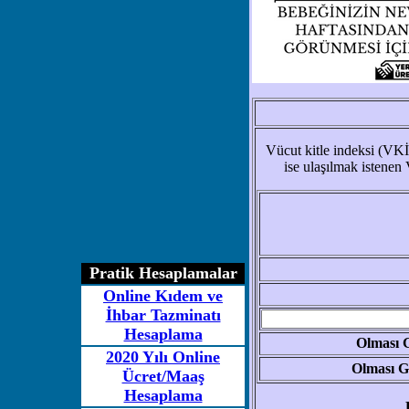
Vücut kitle indeksi (VKİ)
ise ulaşılmak istenen 
Pratik Hesaplamalar
Online Kıdem ve
İhbar Tazminatı
Hesaplama
Olması 
2020 Yılı Online
Olması 
Ücret/Maaş
Hesaplama