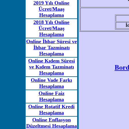
2019 Yılı Online
Ücret/Maaş
Hesaplama
2018 Yılı Online
İ
Ücret/Maaş
Hesaplama
Online İhbar Süresi ve
İhbar Tazminatı
Hesaplama
Online Kıdem Süresi
Bord
ve Kıdem Tazminatı
Hesaplama
Online Vade Farkı
Hesaplama
Online Faiz
Hesaplama
Online Rotatif Kredi
Hesaplama
Online Enflasyon
Düzeltmesi Hesaplama