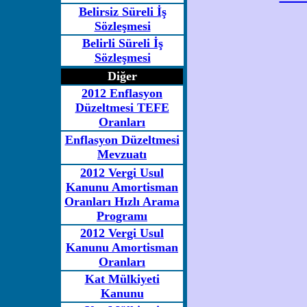
Belirsiz Süreli İş
Sözleşmesi
Belirli Süreli İş
Sözleşmesi
Diğer
2012 Enflasyon
Düzeltmesi TEFE
Oranları
Enflasyon Düzeltmesi
Mevzuatı
2012 Vergi Usul
Kanunu Amortisman
Oranları Hızlı Arama
Programı
2012 Vergi Usul
Kanunu Amortisman
Oranları
Kat Mülkiyeti
Kanunu