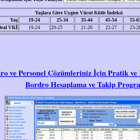
Yaşlara Göre Uygun Vücut Kütle İndeksi
Yaş
19-24
25-34
35-44
45-54
55-6
deal VKİ
19-24
20-25
21-26
22-27
23-2
ro ve Personel Çözümleriniz İçin Pratik ve
Bordro Hesaplama ve Takip Progr