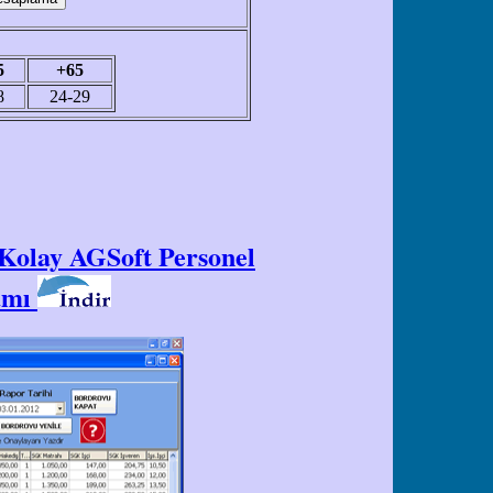
5
+65
8
24-29
 Kolay AGSoft Personel
amı