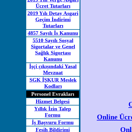
Ücret Tutarları
2019 Yılı Detay Asgari
Geçim İndirimi
Tutarları
4857 Sayılı İs Kanunu
5510 Sayılı Sosyal
Sigortalar ve Genel
Sağlık Sigortası
Kanunu
İşçi çıkışındaki Yasal
Mevzuat
SGK İŞKUR Meslek
Kodları
Personel Evrakları
Hizmet Belgesi
O
Yıllık İzin Talep
Formu
Online Ücre
İş Başvuru Formu
Onl
Fesih Bildirimi