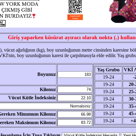
Giriş yaparken küsürat ayıracı olarak nokta (.) kullanı
, vücut ağırlığının (kg), boy uzunluğunun metre cinsinden karesine bölü
VKİ'nin, boy uzunluğunun karesi ile çarpılmasıyla elde edilir. Yaş grub
Yaş Grubu
VKİ A
Boyunuz
19-24
-
19-24
20-
Kilonuz
19-24
25-
Vücut Kütle İndeksiniz
19-24
30-
19-24
35-
19-24
45-
Gereken Minumum Kilonuz
19-24
+4
Gereken Maksimum Kilonuz
Hesaplama İçin Tuşa Tıklayın