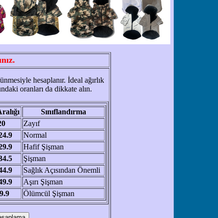
nız.
nmesiyle hesaplanır. İdeal ağırlık
undaki oranları da dikkate alın.
ralığı
Sınıflandırma
20
Zayıf
24.9
Normal
29.9
Hafif Şişman
34.5
Şişman
44.9
Sağlık Açısından Önemli
49.9
Aşırı Şişman
9.9
Ölümcül Şişman